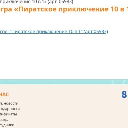
гра «Пиратское приключение 10 в 1»
гре "Пиратское приключение 10 в 1" (арт.05983)
8
НАС
п. новости
годарности
тификаты
рады
рудники