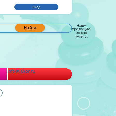
Вход
Нашу
Найти
продукцию
можно
купить:
info@10kor.ru