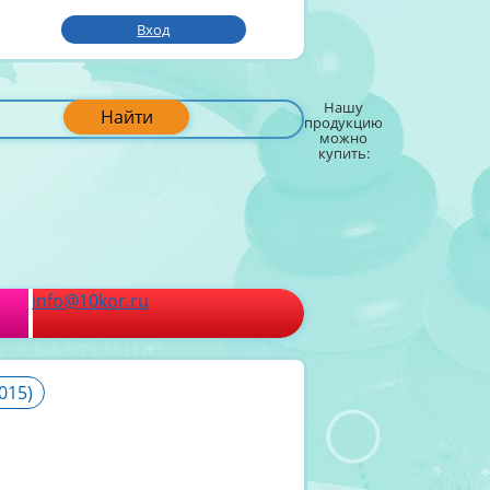
Вход
Нашу
Найти
продукцию
можно
купить:
info@10kor.ru
015)