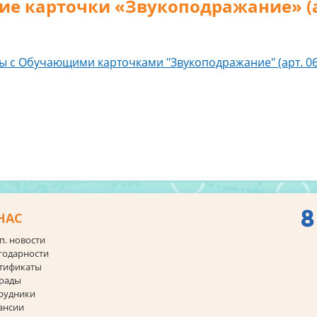
е карточки «Звукоподражание» (ар
ры с Обучающими карточками "Звукоподражание" (арт. 06
8
НАС
п. новости
годарности
тификаты
рады
рудники
ансии