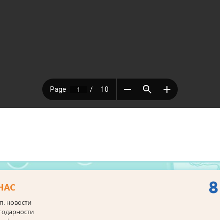
8
НАС
п. новости
годарности