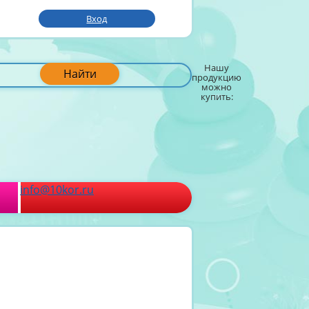
Вход
Нашу
Найти
продукцию
можно
купить:
info@10kor.ru