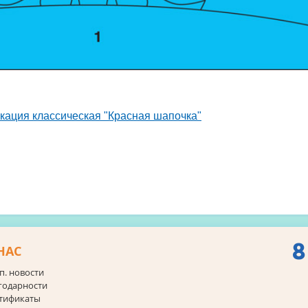
кация классическая "Красная шапочка"
8
НАС
п. новости
годарности
тификаты