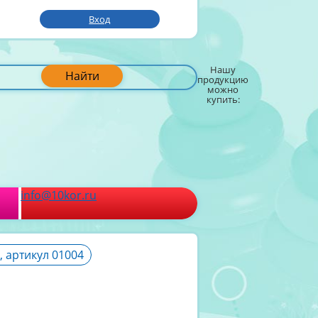
Вход
Нашу
Найти
продукцию
можно
купить:
info@10kor.ru
, артикул 01004