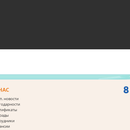
8
НАС
п. новости
годарности
тификаты
рады
рудники
ансии