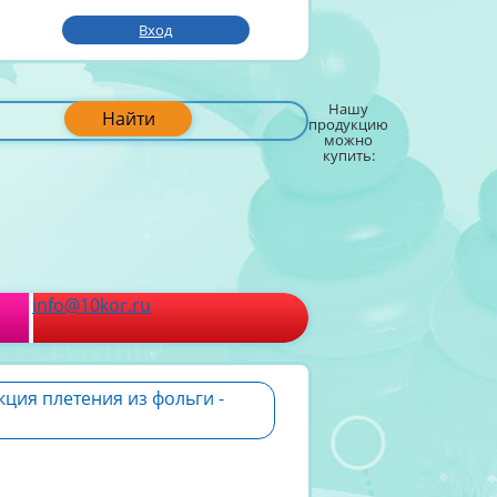
Вход
Нашу
Найти
продукцию
можно
купить:
info@10kor.ru
кция плетения из фольги -