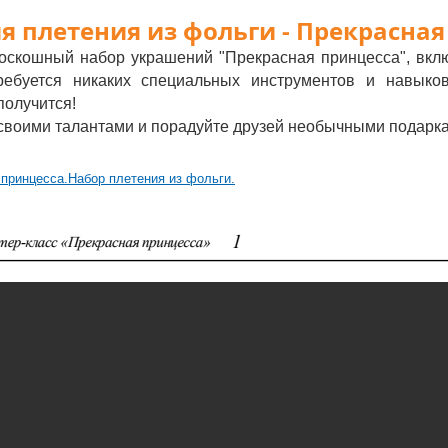
я плетения из фольги - Прекрасная
оскошный набор украшений "Прекрасная принцесса", вклю
ребуется никаких специальных инструментов и навыков
получится!
 своими талантами и порадуйте друзей необычными подарк
 принцесса.Набор плетения из фольги.