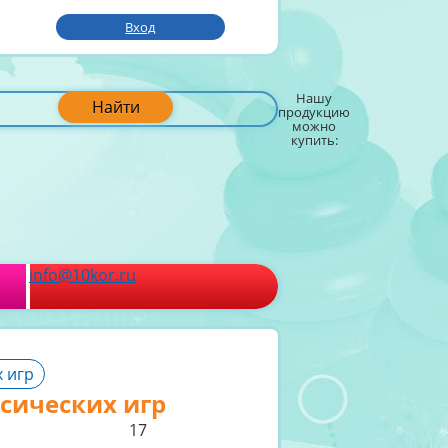
Вход
Нашу
Найти
продукцию
можно
купить:
info@10kor.ru
 игр
сических игр
17