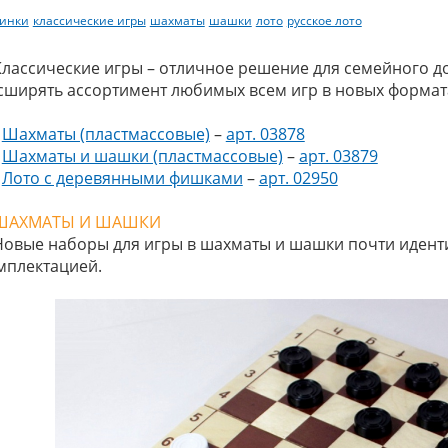
инки
классические игры
шахматы
шашки
лото
русское лото
Классические игры – отличное решение для семейного д
сширять ассортимент любимых всем игр в новых формата
•
Шахматы (пластмассовые)
–
арт. 03878
•
Шахматы и шашки (пластмассовые)
–
арт. 03879
•
Лото с деревянными фишками
–
арт. 02950
ШАХМАТЫ И ШАШКИ
Новые наборы для игры в шахматы и шашки почти идент
мплектацией.