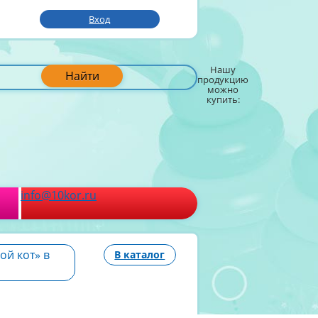
Вход
Нашу
Найти
продукцию
можно
купить:
info@10kor.ru
ой кот» в
В каталог