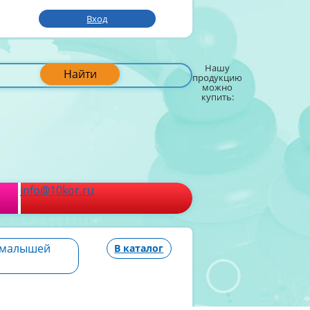
Вход
Нашу
Найти
продукцию
можно
купить:
info@10kor.ru
 малышей
В каталог