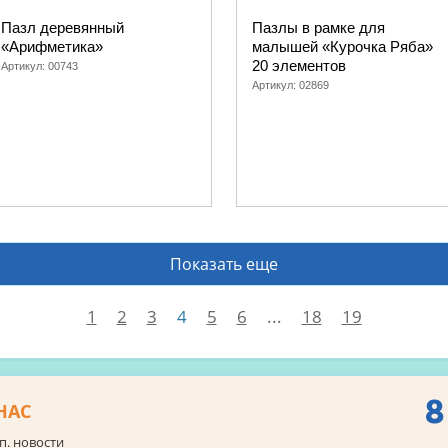
Пазл деревянный
Пазлы в рамке для
«Арифметика»
малышей «Курочка Ряба»
20 элементов
Артикул:
00743
Артикул:
02869
Показать еще
1
2
3
4
5
6
...
18
19
8
НАС
п. новости