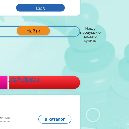
Вход
Нашу
Найти
продукцию
можно
купить:
info@10kor.ru
вления
В каталог