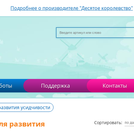
Подробнее о производителе "Десятое королевство"
боты
Поддержка
Контакты
развития усидчивости
ля развития
Сортировать:
по д