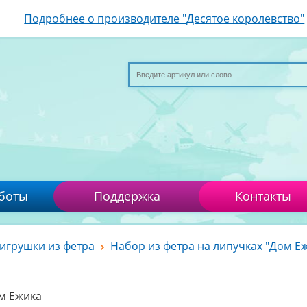
Подробнее о производителе "Десятое королевство"
боты
Поддержка
Контакты
 игрушки из фетра
Набор из фетра на липучках "Дом Е