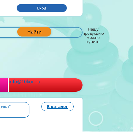
Вход
Нашу
Найти
продукцию
можно
купить:
info@10kor.ru
жика"
В каталог