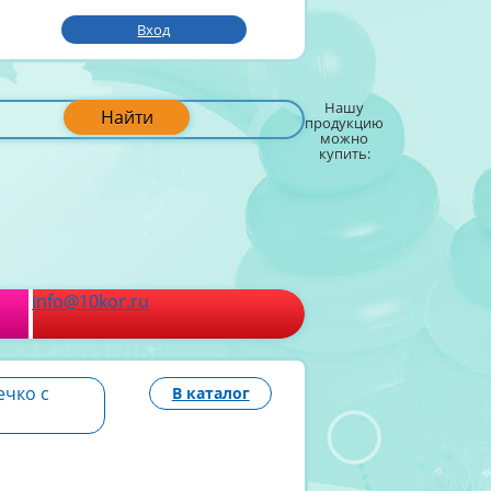
Вход
Нашу
Найти
продукцию
можно
купить:
info@10kor.ru
ечко с
В каталог