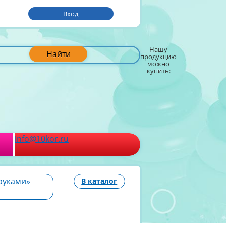
Вход
Нашу
Найти
продукцию
можно
купить:
info@10kor.ru
руками»
В каталог