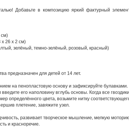
еталью! Добавьте в композицию яркий фактурный элемен
 см)
х 26 х 2 см)
лтый, зелёный, темно-зелёный, розовый, красный)
 предназначен для детей от 14 лет.
ием на пенопластовую основу и зафиксируйте булавками. 
и введите его наполовину вглубь основы. Когда все гвоздик
омер определённого цвета, возьмите нитку соответствующего
вершив плетение, завяжите узел.
чивость, развивает творческое мышление, мелкую моторику
сть и красноречие.