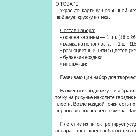
О ТОВАРЕ
Украсьте картину необычной д
любимую кружку котика.
Состав набора:
• основа картины — 1 шт. (18 х 26
• рамка из пенопласта — 1 шт. (18 
• разноцветные нити 5 цветов (жё
• булавки-гвоздики
• инструкция
Развивающий набор для творчества
Разместите подложку с изображен
точку на рисунке наколите гвоздик 
плести. Возле каждой точки есть н
первого до последнего номера. За
Плетение из ниток тренирует усид
аппарат, повышает сообразительно