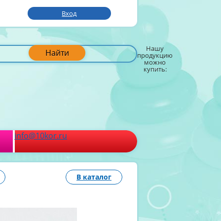
Вход
Нашу
Найти
продукцию
можно
купить:
info@10kor.ru
В каталог