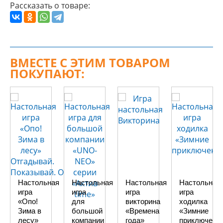
Рассказать о товаре:
ВМЕСТЕ С ЭТИМ ТОВАРОМ
ПОКУПАЮТ:
Настольная
Настольная
Настольная
Настольная
игра
игра
игра
игра
«Опо!
для
викторина
ходилка
Зима в
большой
«Времена
«Зимние
лесу»
компании
года»
приключени