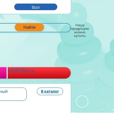
Вход
Нашу
Найти
продукцию
можно
купить:
info@10kor.ru
чный
В каталог