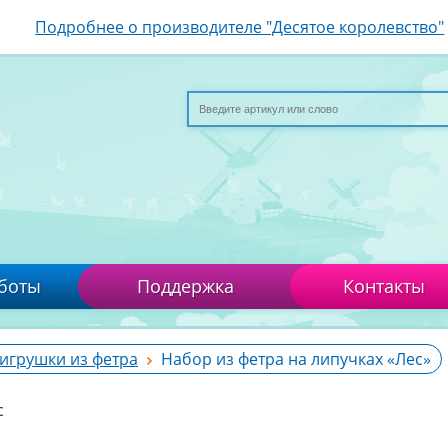
Подробнее о производителе "Десятое королевство"
боты
Поддержка
Контакты
 игрушки из фетра
Набор из фетра на липучках «Лес»