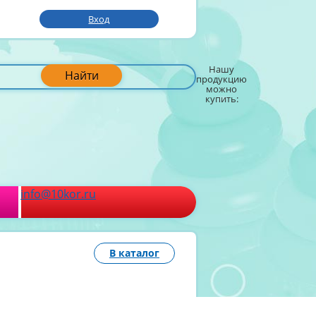
Вход
Нашу
Найти
продукцию
можно
купить:
info@10kor.ru
В каталог