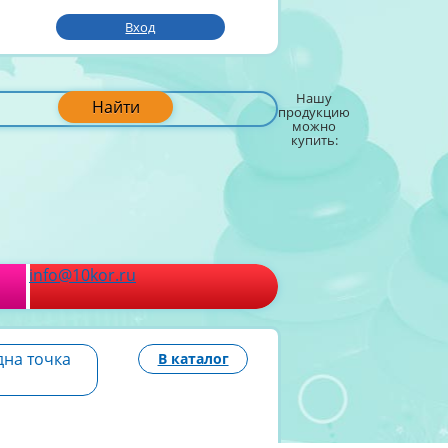
Вход
Нашу
Найти
продукцию
можно
купить:
info@10kor.ru
дна точка
В каталог