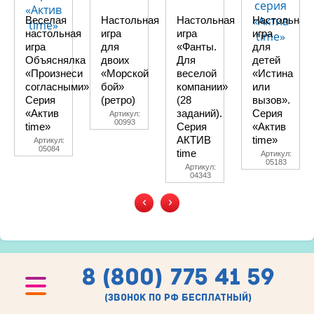
Веселая
Настольная
Настольная
Настольная
настольная
игра
игра
игра
игра
для
«Фанты.
для
Объяснялка
двоих
Для
детей
«Произнеси
«Морской
веселой
«Истина
согласными».
бой»
компании»
или
Серия
(ретро)
(28
вызов».
«Актив
заданий).
Серия
Артикул:
00993
time»
Серия
«Актив
АКТИВ
time»
Артикул:
05084
time
Артикул:
05183
Артикул:
04343
‹
›
8 (800) 775 41 59
(звонок по рф бесплатный)