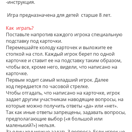
-инструкция.
Игра предназначена для детей старше 8 лет.
Как
играть?
Поставьте напротив каждого игрока специальную
под
ставку под карточки.
Перемешайте колоду карточек
и выложите ее
стопкой на стол. Каждый игрок берет
по одной
карточке и ставит ее на подставку таким об
разом,
чтобы все, кроме него, видели, что написано
на
карточке.
Первым ходит самый младший игрок. Далее
ход
передается по часовой стрелке.
Чтобы отгадать, что написано на карточке,
игрок
задает другим участ
никам наводящие вопросы, на
которые можно по
лучить ответы «да» или «нет».
Так как иные ответы запрещены, задавать вопро
сы,
предполагающие выбор («я большой или
ма
ленький?») нельзя.
За один ход можно задать 3 вопроса. Если игрок не