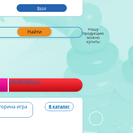
Вход
Нашу
Найти
продукцию
можно
купить:
info@10kor.ru
торина игра
В каталог