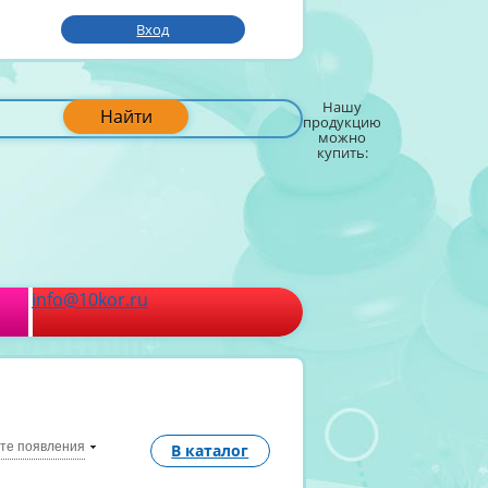
Вход
Нашу
Найти
продукцию
можно
купить:
info@10kor.ru
ате появления
В каталог