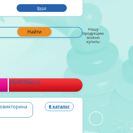
Вход
Нашу
Найти
продукцию
можно
купить:
info@10kor.ru
ровикторина
В каталог