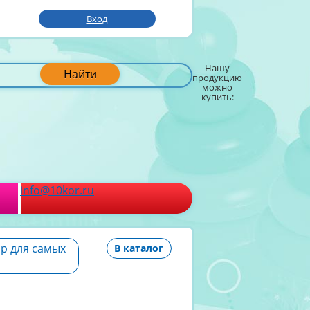
Вход
Нашу
Найти
продукцию
можно
купить:
info@10kor.ru
р для самых
В каталог