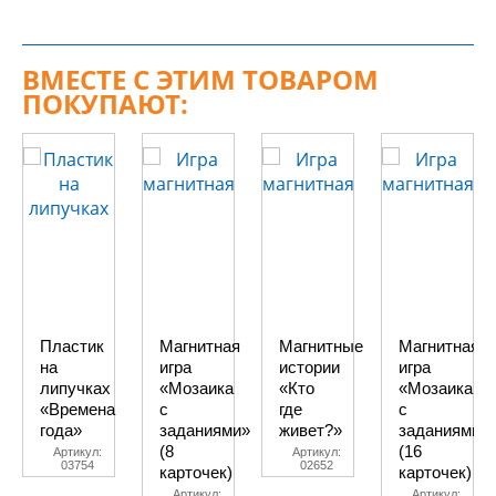
ВМЕСТЕ С ЭТИМ ТОВАРОМ
ПОКУПАЮТ:
Пластик
Магнитная
Магнитные
Магнитная
на
игра
истории
игра
липучках
«Мозаика
«Кто
«Мозаика
«Времена
с
где
с
года»
заданиями»
живет?»
заданиями»
(8
(16
Артикул:
Артикул:
03754
02652
карточек)
карточек)
Артикул:
Артикул: