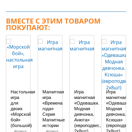
ВМЕСТЕ С ЭТИМ ТОВАРОМ
ПОКУПАЮТ:
Настольная
Магнитная
Игра
Игра
игра
игра
магнитная
магнитная
для
«Времена
«Одевашки.
«Одевашки.
двоих
года»
Модная
Модная
«Морской
Серия
девчонка.
девчонка.
бой»
Магнитные
Анюта»
Ксюша»
(большой)
истории
(европодвес,
(европодвес
2х8шт)
2х8шт)
Артикул:
Артикул: