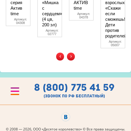
серия
«Мишка
АКТИВ
взрослых
Актив
с
time
«Скажи
time
сердцем»
если
Артикул:
04378
(4 цв,
сможешь!
Артикул:
04308
200 эл)
Дети
против
Артикул:
02777
родителей»
Артикул:
05007
‹
›
8 (800) 775 41 59
(звонок по рф бесплатный)
© 2008 — 2026, ООО «Десятое королевство» © Все права защищены.