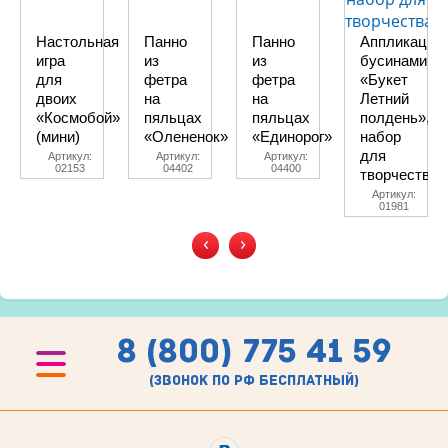
Настольная
Панно
Панно
Аппликация
игра
из
из
бусинами
для
фетра
фетра
«Букет
двоих
на
на
Летний
«Космобой»
пяльцах
пяльцах
полдень»,
(мини)
«Олененок»
«Единорог»
набор
для
Артикул:
Артикул:
Артикул:
02153
04402
04400
творчества
Артикул:
01981
‹
›
8 (800) 775 41 59
(звонок по рф бесплатный)