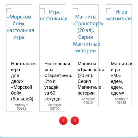
Настольная
Настольная
Магниты
Магнитная
игра
игра
«Транспорт»
игра
для
«Тарантинки.
(20 эл).
«Мы
двоих
Кто я
Серия
едем,
«Морской
угадай
Магнитные
едем,
бой»
за 60
истории
едем»
(большой)
секунд»
Артикул:
Артикул:
04010
01939
Артикул:
Артикул:
00992
03700
‹
›