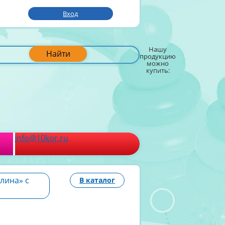
Вход
Нашу
Найти
продукцию
можно
купить:
info@10kor.ru
лина» с
В каталог