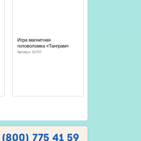
Игра магнитная
Настольная игра «Д
головоломка «Танграм»
без сдачи» Baby To
Gаmes
Артикул:
02707
Артикул:
04261
 (800) 775 41 59