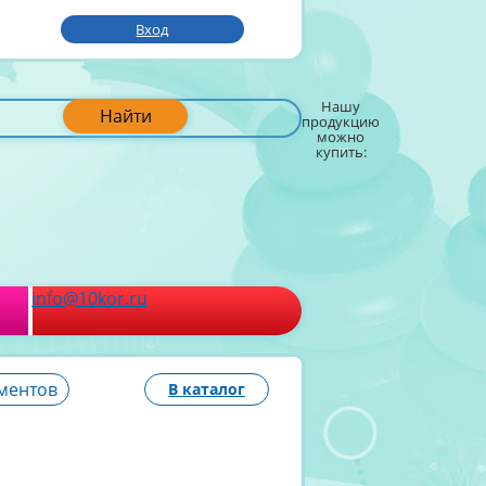
Вход
Нашу
Найти
продукцию
можно
купить:
info@10kor.ru
ментов
В каталог