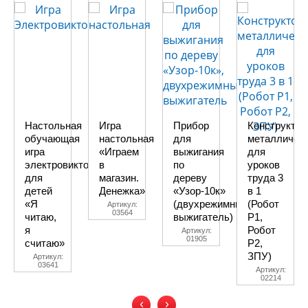
Настольная
Игра
Прибор
Конструктор
обучающая
настольная
для
металличес
игра
«Играем
выжигания
для
электровикторина
в
по
уроков
для
магазин.
дереву
труда 3
детей
Денежка»
«Узор-10к»
в 1
«Я
(двухрежимный
(Робот
Артикул:
03564
читаю,
выжигатель)
Р1,
я
Робот
Артикул:
01905
считаю»
Р2,
ЗПУ)
Артикул:
03641
Артикул:
02214
‹
›