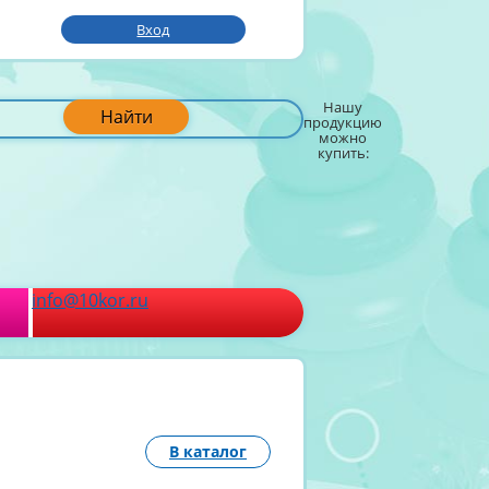
Вход
Нашу
Найти
продукцию
можно
купить:
info@10kor.ru
В каталог