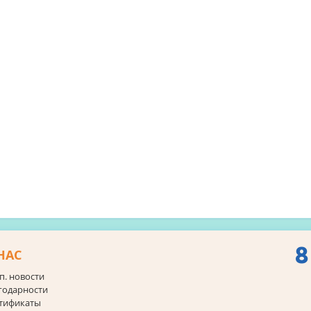
8
НАС
п. новости
годарности
тификаты