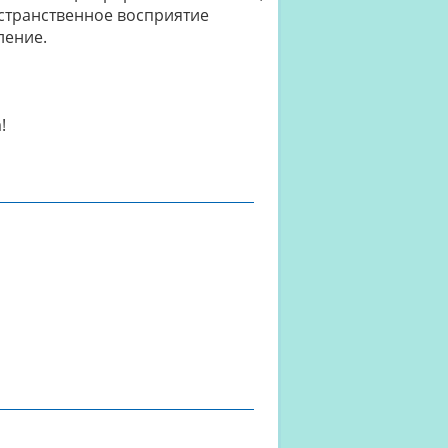
остранственное восприятие
ление.
!