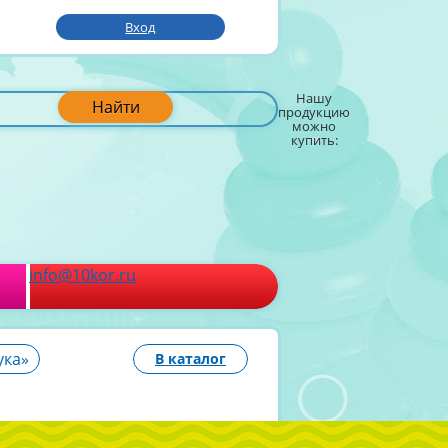
Вход
Нашу
Найти
продукцию
можно
купить:
info@10kor.ru
ука»
В каталог