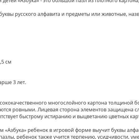
етей «Азбука» - это большой пазл из плотного картона
буквы русского алфавита и предметы или животные, наз
,5 см
арше 3 лет.
сококачественного многослойного картона толщиной бо
аются ровными. Лицевая сторона элементов защищена с
ятствует быстрому истиранию и выцветанию цветных кар
«Азбука» ребенок в игровой форме выучит буквы алфав
пазлы, ребенок также учится терпению, усидчивости, у