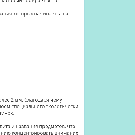
, который собирается на
вания которых начинается на
лее 2 мм, благодаря чему
лоем специального экологически
тинок.
ита и названия предметов, что
мению концентрировать внимание,