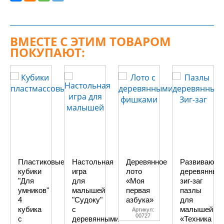
ВМЕСТЕ С ЭТИМ ТОВАРОМ
ПОКУПАЮТ:
Пластиковые
Настольная
Деревянное
Развивающи
кубики
игра
лото
деревянные
"Для
для
«Моя
зиг-заг
умников"
малышей
первая
пазлы
4
"Судоку"
азбука»
для
кубика
с
малышей
Артикул:
00727
с
деревянными
«Техника