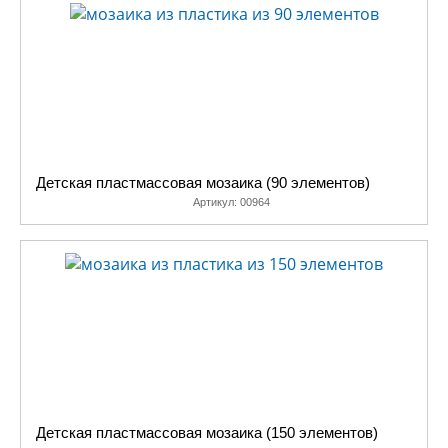
Собирание
мозаики
заинтересует каждого ребенка, можно
подобрать вариант игры на любой вкус. Мы предлагаем широкий
ассортимент пластмассовой мозаики для детей нашего
производства – с разным количеством фишек, формой,
размерами и цветами элементов, величиной игровых полей. Ваш
ребенок сможет научиться собирать целую картинку из маленьких
частей, составлять изображения от простых к сложным. В
процессе игры дети приучаются к осмысленной деятельности,
Детская пластмассовая мозаика (90 элементов)
учатся ставить перед собой практические цели и добиваться
Артикул:
00964
результата. Работа с маленькими фишками развивает мелкие
моторные движения рук, следовательно, стимулирует развитие
речи и интеллекта ребенка.
Цветная детская мозаика также поможет развить фантазию и
художественный вкус, это прекрасная возможность для малыша
проявить свою творческую активность. Яркая красочная мозаика
для детей войдет в число любимых игрушек Вашего ребенка,
главное - помочь малышу на первых порах и показать, как из
бесформенной горки фишек можно создать настоящую картину.
Детская пластмассовая мозаика (150 элементов)
Огромный выбор развивающих игр, в том числе детских мозаик из