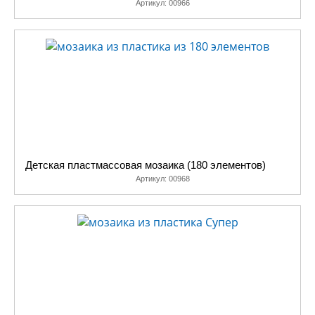
Артикул:
00966
пластмассы, предлагает интернет магазин Десятое Королевство,
купить которые вы сможете с доставкой в любой уголок России.
Детская пластмассовая мозаика (180 элементов)
Артикул:
00968