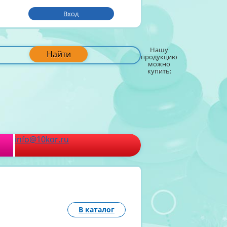
Вход
Нашу
Найти
продукцию
можно
купить:
info@10kor.ru
В каталог