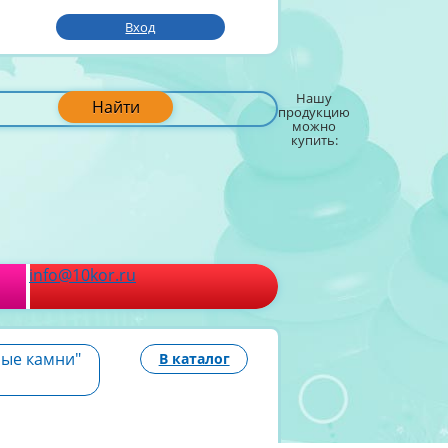
Вход
Нашу
Найти
продукцию
можно
купить:
info@10kor.ru
ные камни"
В каталог