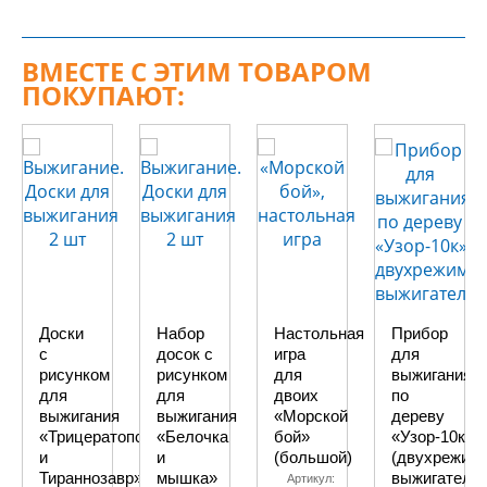
ВМЕСТЕ С ЭТИМ ТОВАРОМ
ПОКУПАЮТ:
Доски
Набор
Настольная
Прибор
с
досок с
игра
для
рисунком
рисунком
для
выжигания
для
для
двоих
по
выжигания
выжигания
«Морской
дереву
«Трицератопс
«Белочка
бой»
«Узор-10к»
и
и
(большой)
(двухрежим
Тираннозавр»
мышка»
выжигатель)
Артикул: