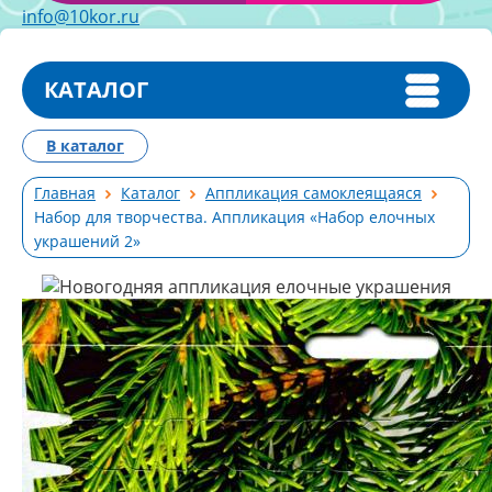
info@10kor.ru
КАТАЛОГ
В каталог
Главная
Каталог
Аппликация самоклеящаяся
Набор для творчества. Аппликация «Набор елочных
украшений 2»