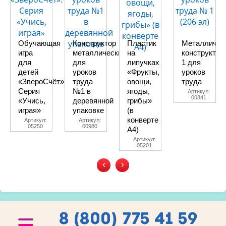
Обучающая
Конструктор
Пластик
Металличес
игра
металлический
на
конструктор
для
для
липучках
1 для
детей
уроков
«Фрукты,
уроков
«ЗвероСчёт».
труда
овощи,
труда
Серия
№1 в
ягоды,
Артикул:
00841
«Учись,
деревянной
грибы»
играя»
упаковке
(в
конверте
Артикул:
Артикул:
05250
00980
A4)
Артикул:
05201
‹
›
8 (800) 775 41 59