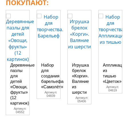
ПОКУПАЮТ:
Деревянные
Набор
Игрушка
Аппликация
пазлы
для
брелок
из
для
создания
«Корги».
тишью
детей
барельефа
Валяние
«Цветок»
«Овощи,
«Самолёт»
из
Артикул:
04619
фрукты»
шерсти
Артикул:
04839
(12
Артикул:
05406
картинок)
Артикул:
04552