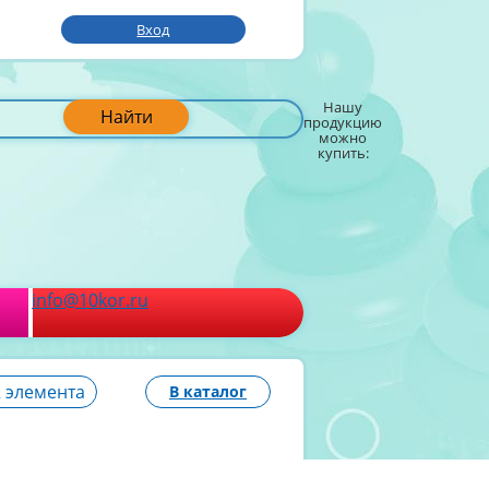
Вход
Нашу
Найти
продукцию
можно
купить:
info@10kor.ru
2 элемента
В каталог