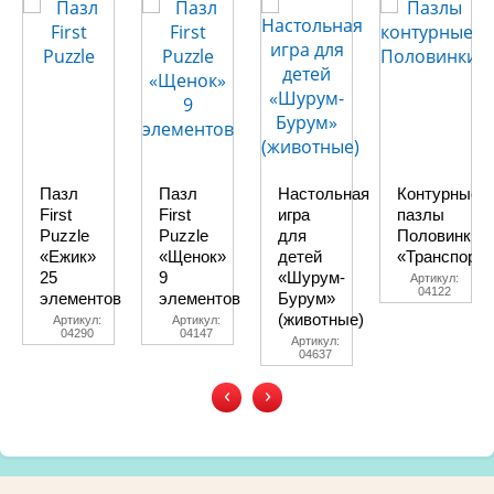
Пазл
Пазл
Настольная
Контурные
First
First
игра
пазлы
Puzzle
Puzzle
для
Половинки
«Ежик»
«Щенок»
детей
«Транспорт»
25
9
«Шурум-
Артикул:
04122
элементов
элементов
Бурум»
(животные)
Артикул:
Артикул:
04290
04147
Артикул:
04637
‹
›