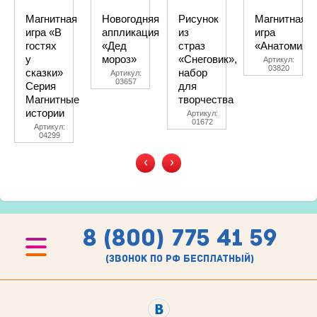
Магнитная
Новогодняя
Рисунок
Магнитная
игра «В
аппликация
из
игра
гостях
«Дед
страз
«Анатомия»
у
мороз»
«Снеговик»,
Артикул:
03820
сказки»
набор
Артикул:
03657
Серия
для
Магнитные
творчества
истории
Артикул:
01672
Артикул:
04299
‹
›
8 (800) 775 41 59
(звонок по рф бесплатный)