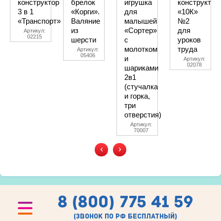
конструктор
брелок
игрушка
конструктор
3 в 1
«Корги».
для
«10К»
«Транспорт»
Валяние
малышей
№2
из
«Сортер»
для
Артикул:
02215
шерсти
с
уроков
молотком
труда
Артикул:
05406
и
Артикул:
02078
шариками
2в1
(стучалка
и горка,
три
отверстия)
Артикул:
70007
‹
›
8 (800) 775 41 59
(звонок по рф бесплатный)