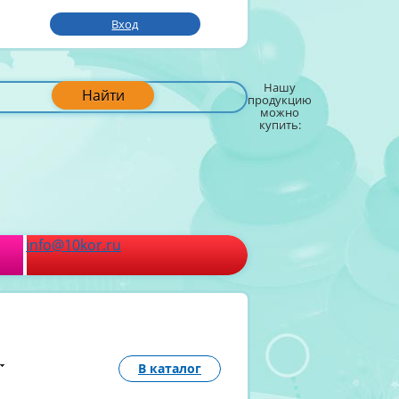
Вход
Нашу
Найти
продукцию
можно
купить:
info@10kor.ru
В каталог