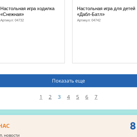
Настольная игра ходилка
Настольная игра для детей
«Снежная»
«Дабл-Батл»
Артикул:
04732
Артикул:
04742
Показать еще
1
2
3
4
5
6
7
8
НАС
п. новости