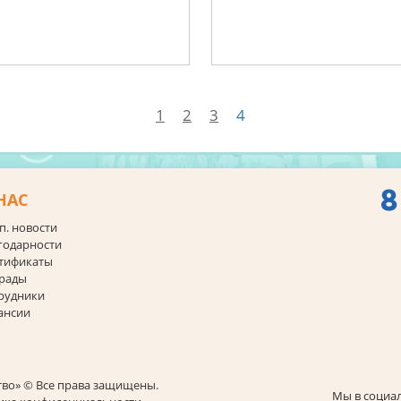
1
2
3
4
8
НАС
п. новости
годарности
тификаты
рады
рудники
ансии
тво» © Все права защищены.
Мы в социал