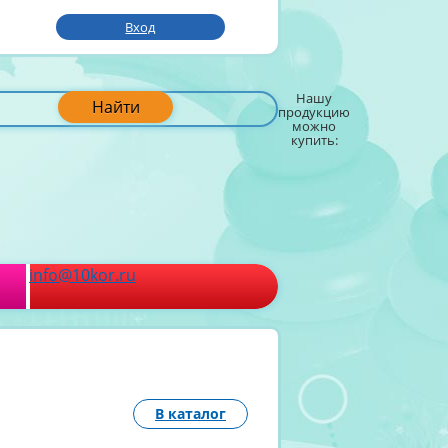
Вход
Нашу
Найти
продукцию
можно
купить:
info@10kor.ru
В каталог