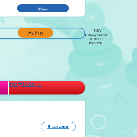
Вход
Нашу
Найти
продукцию
можно
купить:
info@10kor.ru
В каталог