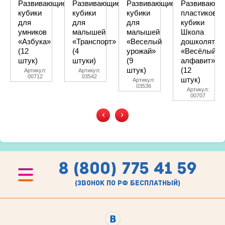
Развивающие
Развивающие
Развивающие
Развивающи
кубики
кубики
кубики
пластиковы
для
для
для
кубики
умников
малышей
малышей
Школа
«Азбука»
«Транспорт»
«Веселый
дошколят
(12
(4
урожай»
«Весёлый
штук)
штуки)
(9
алфавит»
штук)
(12
Артикул:
Артикул:
00712
03542
штук)
Артикул:
03536
Артикул:
00707
‹
›
8 (800) 775 41 59
(звонок по рф бесплатный)