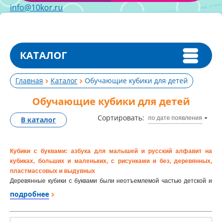
info@10kor.ru
КАТАЛОГ
Главная
Каталог
Обучающие кубики для детей
Обучающие кубики для детей
Сортировать:
по дате появления
В каталог
Кубики с буквами: азбука для малышей и русский алфавит на
кубиках, больших и маленьких, с рисунками и без, деревянных,
пластмассовых и выдувных
Деревянные кубики с буквами были неотъемлемой частью детской и
первым шагом на пути изучения всех глубин русского языка еще более
подробнее
века назад, но и сейчас по-прежнему прекрасно справляются со своей
ролью, правда, уже в компании с пластмассовыми и выдувными
кубиками. Нет универсальных кубиков с буквами, поэтому мы и